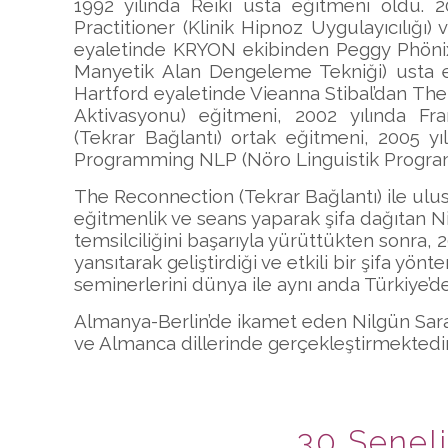
1992 yılında Reiki usta eğitmeni oldu. 2
Practitioner (Klinik Hipnoz Uygulayıcılığı
eyaletinde KRYON ekibinden Peggy Phöni
Manyetik Alan Dengeleme Tekniği) usta eğ
Hartford eyaletinde Vieanna Stibal’dan The
Aktivasyonu) eğitmeni, 2002 yılında Fra
(Tekrar Bağlantı) ortak eğitmeni, 2005 y
Programming NLP (Nöro Linguistik Programlam
The Reconnection (Tekrar Bağlantı) ile ulus
eğitmenlik ve seans yaparak şifa dağıtan Ni
temsilciliğini başarıyla yürüttükten sonra, 20
yansıtarak geliştirdiği ve etkili bir şifa y
seminerlerini dünya ile aynı anda Türkiye’de
Almanya-Berlin’de ikamet eden Nilgün Sara
ve Almanca dillerinde gerçekleştirmektedir
30 Seneli