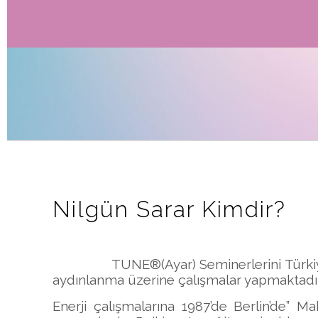
Nilgün Sarar Kimdir?
TUNE®(Ayar) Seminerlerini Türkiye’
aydınlanma üzerine çalışmalar yapmaktadır
Enerji çalışmalarına 1987’de Berlin’de” M