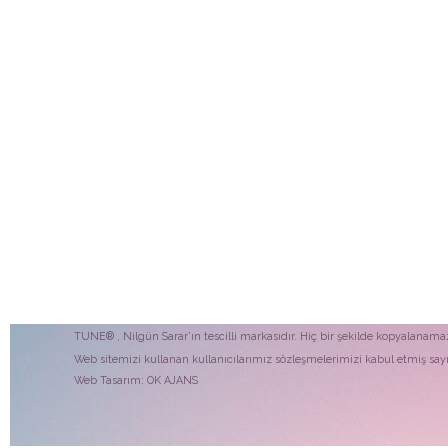
TUNE® , Nilgün Sarar’ın tescilli markasıdır. Hiç bir şekilde kopyalanama
Web sitemizi kullanan kullanıcılarımız sözleşmelerimizi kabul etmiş sayıl
Web Tasarım:
OK AJANS