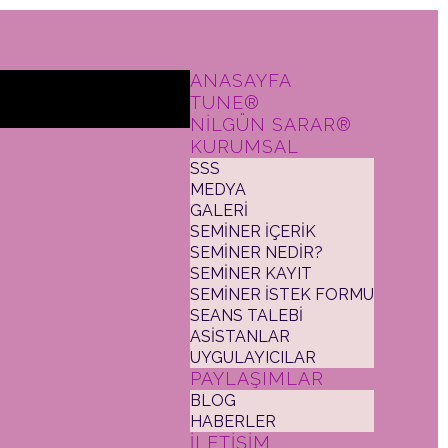
ANASAYFA
TUNE®
NİLGÜN SARAR®
KURUMSAL
SSS
MEDYA
GALERİ
SEMİNER İÇERİK
SEMİNER NEDİR?
SEMİNER KAYIT
SEMİNER İSTEK FORMU
SEANS TALEBİ
ASİSTANLAR
UYGULAYICILAR
PAYLAŞIMLAR
BLOG
HABERLER
İLETİŞİM