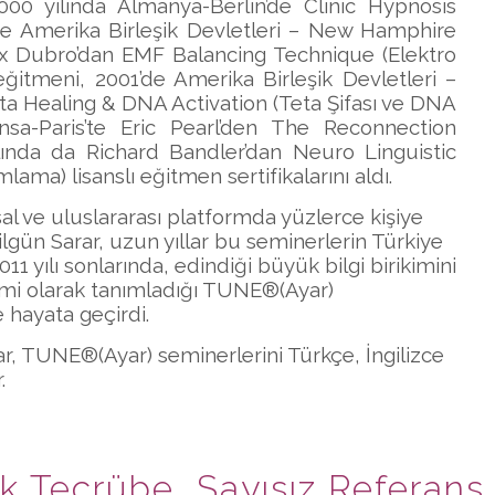
000 yılında Almanya-Berlin’de Clinic Hypnosis
) ve Amerika Birleşik Devletleri – New Hamphire
x Dubro’dan EMF Balancing Technique (Elektro
itmeni, 2001’de Amerika Birleşik Devletleri –
ta Healing & DNA Activation (Teta Şifası ve DNA
nsa-Paris’te Eric Pearl’den The Reconnection
ılında da Richard Bandler’dan Neuro Linguistic
a) lisanslı eğitmen sertifikalarını aldı.
al ve uluslararası platformda yüzlerce kişiye
lgün Sarar, uzun yıllar bu seminerlerin Türkiye
11 yılı sonlarında, edindiği büyük bilgi birikimini
öntemi olarak tanımladığı TUNE®(Ayar)
 hayata geçirdi.
r, TUNE®(Ayar) seminerlerini Türkçe, İngilizce
.
k Tecrübe, Sayısız Referans