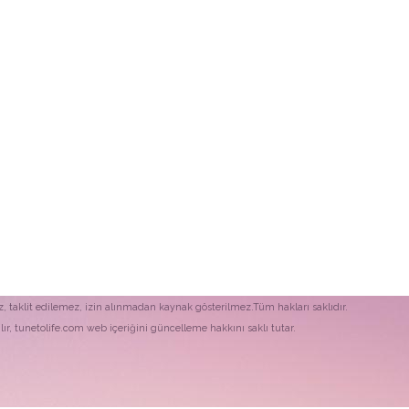
z, taklit edilemez, izin alınmadan kaynak gösterilmez.Tüm hakları saklıdır.
ır, tunetolife.com web içeriğini güncelleme hakkını saklı tutar.