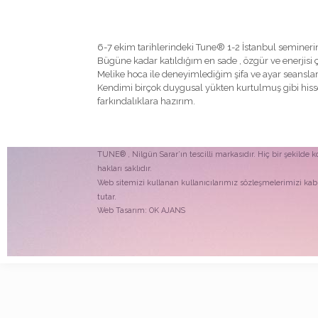
6-7 ekim tarihlerindeki Tune® 1-2 İstanbul semineri
Bügüne kadar katıldığım en sade , özgür ve enerjisi 
Melike hoca ile deneyimlediğim şifa ve ayar seansları
Kendimi birçok duygusal yükten kurtulmuş gibi hi
farkındalıklara hazırım.
TUNE® , Nilgün Sarar’ın tescilli markasıdır. Hiç bir şekild
hakları saklıdır.
Web sitemizi kullanan kullanıcılarımız sözleşmelerimizi kabu
tutar.
Web Tasarım:
OK AJANS